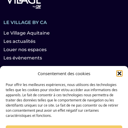
LE VILLAGE BY CA
Le Village Aquitaine
Les actualités
Louer nos espaces
Les évènements
Consentement des cookies
LES HABITANTS
Pour offrir les meilleures expériences, nous utilisons des technologies
Les Start-ups
telles que les cookies pour stocker et/ou accéder aux informations des
Les partenaires
appareils. Le fait de consentir à ces technologies nous permettra de
traiter des données telles que le comportement de navigation ou les
identifiants uniques sur ce site. Le fait de ne pas consentir ou de retirer
son consentement peut avoir un effet négatif sur certaines
Suivez notre actualité sur les réseaux sociaux
caractéristiques et fonctions.