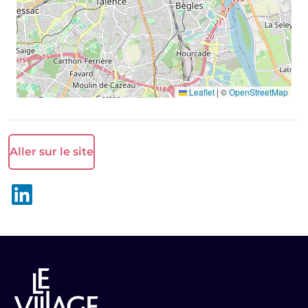
Leaflet
|
©
OpenStreetMap
Aller sur le site
LinkedIn sur Madeinvote