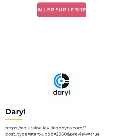
ALLER SUR LE SITE
Daryl
https://aquitaine.levillagebyca.com/?
post_type=start-up&p=2860&preview=true